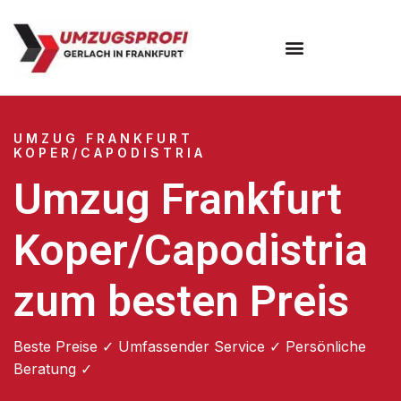
Umzugsunternehmen Frankfurt
Umzugsservice Frankfurt
UMZUG FRANKFURT
KOPER/CAPODISTRIA
Umzug Frankfurt
Koper/Capodistria
zum besten Preis
Beste Preise ✓ Umfassender Service ✓ Persönliche
Beratung ✓