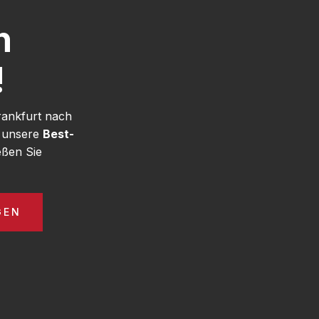
h
!
rankfurt nach
e unsere
Best-
eßen Sie
GEN