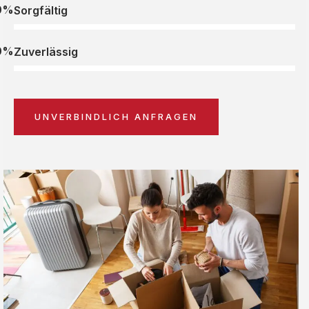
0%
Sorgfältig
0%
Zuverlässig
UNVERBINDLICH ANFRAGEN