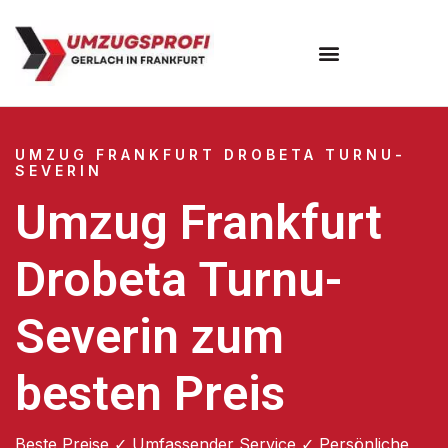
Umzugsunternehmen Frankfurt
Umzugsservice Frankfurt
UMZUG FRANKFURT DROBETA TURNU-
SEVERIN
Umzug Frankfurt
Drobeta Turnu-
Severin zum
besten Preis
Beste Preise ✓ Umfassender Service ✓ Persönliche