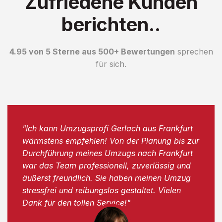
Zufriedene Kunden
berichten..
4.95 von 5 Sterne aus 500+ Bewertungen
sprechen
für sich.
"Ich kann Umzugsprofi Gerlach aus Frankfurt
wärmstens empfehlen! Von der Planung bis zur
Durchführung meines Umzugs nach Frankfurt
war das Team professionell, zuverlässig und
äußerst freundlich. Sie haben meinen Umzug
stressfrei und reibungslos gestaltet. Vielen
Dank für den tollen Service!"