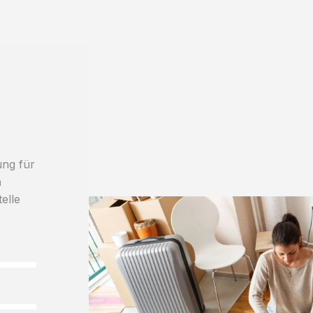
ung für
h
elle