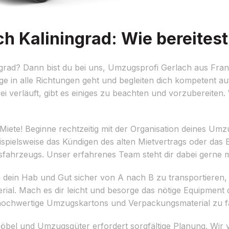
 Kaliningrad: Wie bereitest
rad? Dann bist du bei uns, Umzugsprofi Gerlach aus Frankf
e in alle Richtungen geht und begleiten dich kompetent a
 verläuft, gibt es einiges zu beachten und vorzubereiten. W
Miete! Beginne rechtzeitig mit der Organisation deines Umzu
ispielsweise das Kündigen des alten Mietvertrags oder das
rzeugs. Unser erfahrenes Team steht dir dabei gerne mit
dein Hab und Gut sicher von A nach B zu transportieren, b
. Mach es dir leicht und besorge das nötige Equipment di
 hochwertige Umzugskartons und Verpackungsmaterial zu fa
öbel und Umzugsgüter erfordert sorgfältige Planung. Wir 