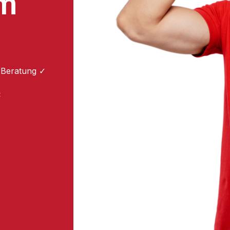
um
 Beratung ✓
: