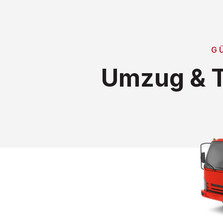
G
Umzug & T