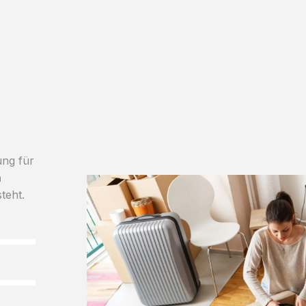
ung für
h
teht.