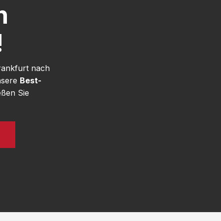
h
!
rankfurt nach
nsere
Best-
eßen Sie
N