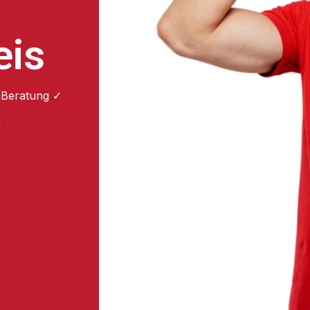
eis
 Beratung ✓
: