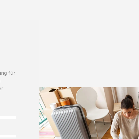
ung für
h
er