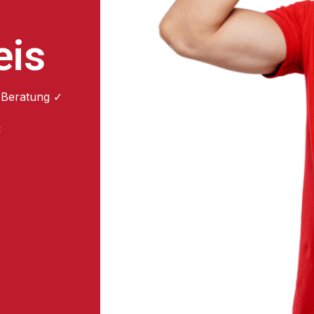
eis
 Beratung ✓
: