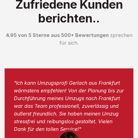
Zufriedene Kunden
berichten..
4.95 von 5 Sterne aus 500+ Bewertungen
sprechen
für sich.
"Ich kann Umzugsprofi Gerlach aus Frankfurt
wärmstens empfehlen! Von der Planung bis zur
Durchführung meines Umzugs nach Frankfurt
war das Team professionell, zuverlässig und
äußerst freundlich. Sie haben meinen Umzug
stressfrei und reibungslos gestaltet. Vielen
Dank für den tollen Service!"