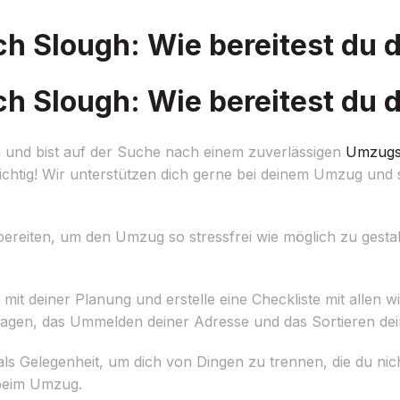
h Slough: Wie bereitest du d
h Slough: Wie bereitest du d
 und bist auf der Suche nach einem zuverlässigen
Umzugs
chtig! Wir unterstützen dich gerne bei deinem Umzug und s
orbereiten, um den Umzug so stressfrei wie möglich zu gestal
 mit deiner Planung und erstelle eine Checkliste mit allen
tagen, das Ummelden deiner Adresse und das Sortieren de
s Gelegenheit, um dich von Dingen zu trennen, die du nic
 beim Umzug.