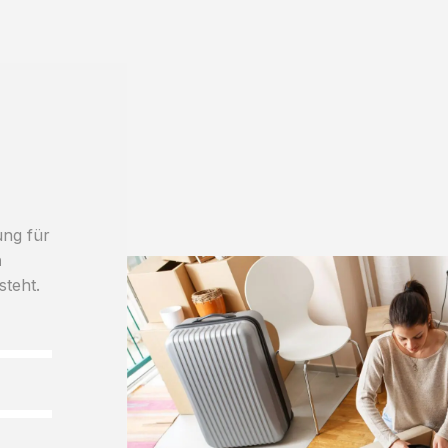
ung für
h
steht.