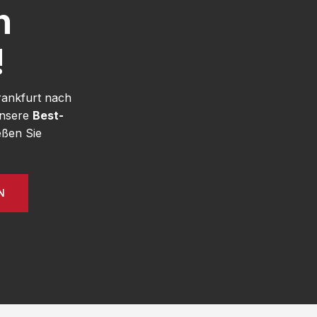
h
!
rankfurt nach
unsere
Best-
eßen Sie
N