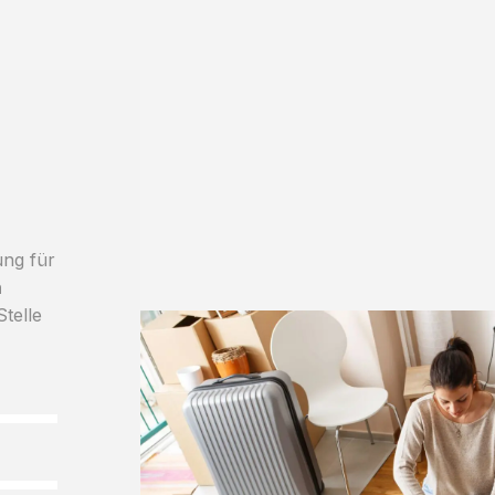
ung für
h
Stelle