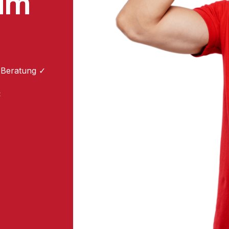
um
 Beratung ✓
: