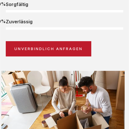
0%
Sorgfältig
0%
Zuverlässig
UNVERBINDLICH ANFRAGEN