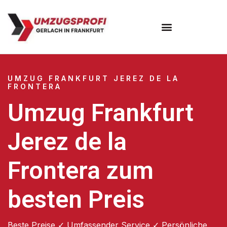
Umzugsunternehmen Frankfurt
Umzugsservice Frankfurt
UMZUG FRANKFURT JEREZ DE LA
FRONTERA
Umzug Frankfurt
Jerez de la
Frontera zum
besten Preis
Beste Preise ✓ Umfassender Service ✓ Persönliche