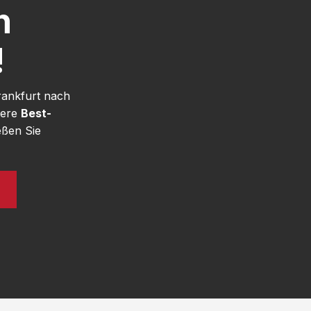
h
!
rankfurt nach
sere
Best-
eßen Sie