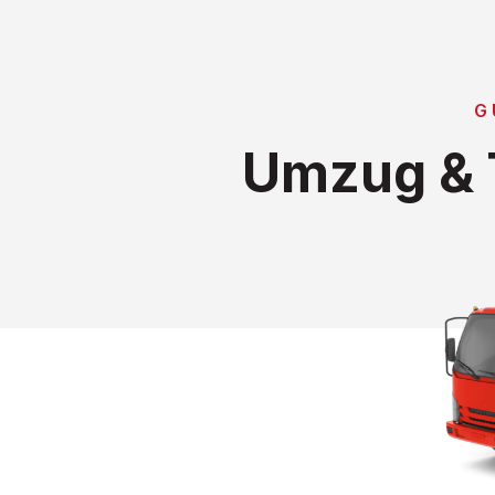
G
Umzug & T