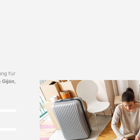
ung für
 Gijón
,