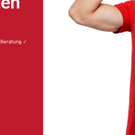
ten
 Beratung ✓
: