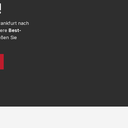
!
rankfurt nach
sere
Best-
eßen Sie