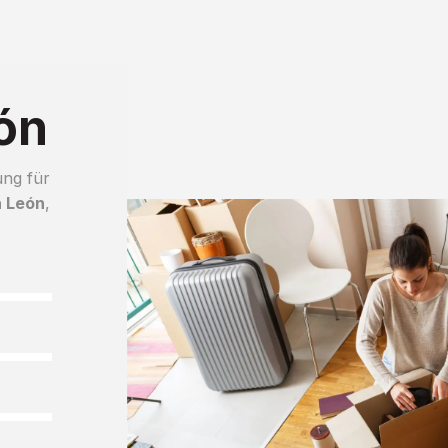
ón
ung für
h León
,