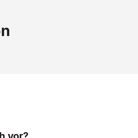
ón
h vor?