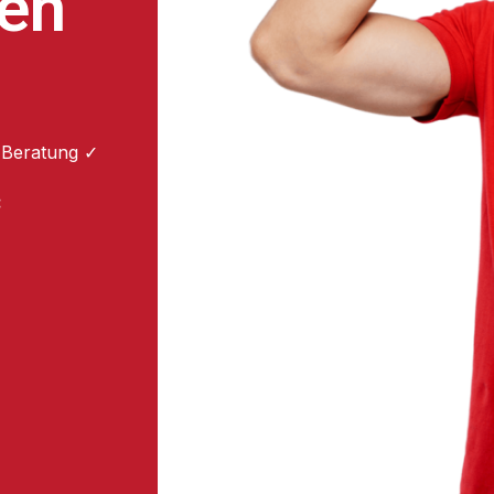
en
 Beratung ✓
: